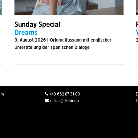
Sunday Special
Dreams
2
9. August 2026 | Originalfassung mit englischer
Untertitelung der spanischen Dialoge
rum
+43 662 87 31 00
D
office@daskino.at
I