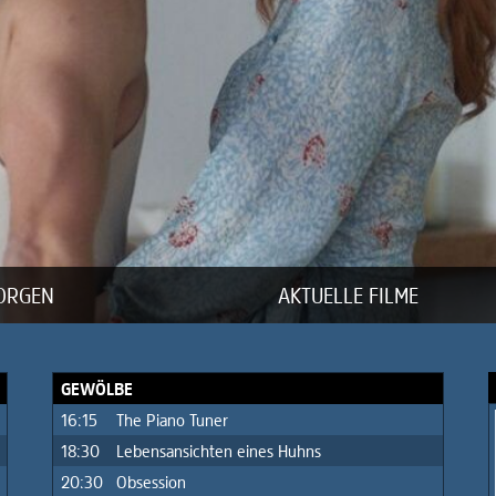
ORGEN
AKTUELLE FILME
GEWÖLBE
16:15
The Piano Tuner
18:30
Lebensansichten eines Huhns
20:30
Obsession