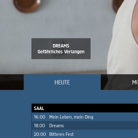
DREAMS
Gefährliches Verlangen
HEUTE
M
SAAL
16:00
Mein Leben, mein Ding
18:00
Dreams
20:00
Bitteres Fest