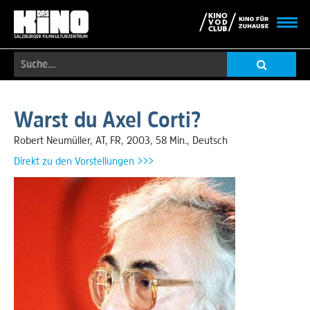
Toggl
navig
Suche...
Skip
to
Warst du Axel Corti?
main
content
Robert Neumüller
AT
,
FR
2003
58 Min.
Deutsch
Direkt zu den Vorstellungen >>>