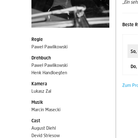
„Ein se
Beste R
Regie
Paweł Pawlikowski
So,
Drehbuch
Paweł Pawlikowski
Do,
Henk Handloegten
Kamera
Zum Pr
Lukasz Zal
Musik
Marcin Masecki
Cast
August Diehl
Devid Striesow