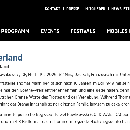
KONTAKT
PRESSE
MITGLIEDER
NEWSLETT
PROGRAMM
EVENTS
FESTIVALS
MOBILES 
erland
land
awlikowski
DE
,
FR
,
IT
,
PL
2026
82 Min.
Deutsch, Französisch mit Unter
iftsteller Thomas Mann begibt sich nach 16 Jahren im Exil 1949 mit sein
 Weimar den Goethe-Preis entgegennehmen und eine Rede halten, denn 
utschen Grenze Worte des Trostes und der Vergebung. Während Thomas 
ginnt das Drama innerhalb seiner eigenen Familie langsam zu eskalieren
ommierte polnische Regisseur Paweł Pawlikowski (COLD WAR, IDA) port
k und im 4:3 Bildformat das in Trümmern liegende Nachkriegsdeutschlan