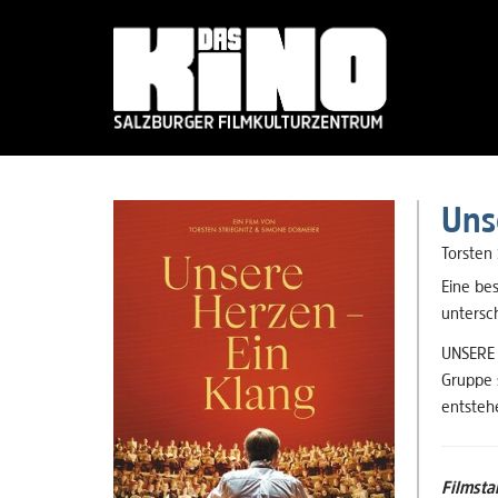
Skip
to
Uns
main
content
Torsten
Eine be
untersch
UNSERE 
Gruppe s
entsteh
Filmsta