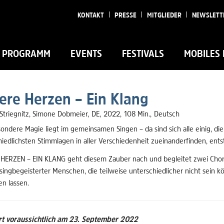
KONTAKT
PRESSE
MITGLIEDER
NEWSLETT
PROGRAMM
EVENTS
FESTIVALS
MOBILES 
ere Herzen – Ein Klang
 Striegnitz, Simone Dobmeier
DE
2022
108 Min.
Deutsch
sondere Magie liegt im gemeinsamen Singen – da sind sich alle einig, 
iedlichsten Stimmlagen in aller Verschiedenheit zueinanderfinden, ents
HERZEN – EIN KLANG geht diesem Zauber nach und begleitet zwei Chorlei
ingbegeisterter Menschen, die teilweise unterschiedlicher nicht sein k
en lassen.
rt voraussichtlich am 23. September 2022