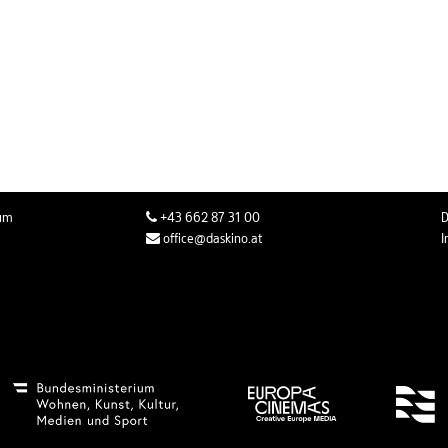
rum
+43 662 87 31 00
D
office@daskino.at
I