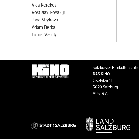
Vica Kerekes
Rostislav Novák jr.
Jana Stryková
Adam Berka
Lubos Veselý
Salzburger Filmkulturzent
DAS KINO
Giselakai 11
5020 Salzburg
AUSTRIA