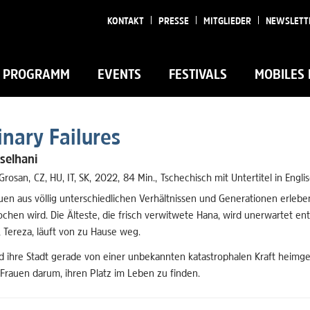
KONTAKT
PRESSE
MITGLIEDER
NEWSLETT
PROGRAMM
EVENTS
FESTIVALS
MOBILES 
inary Failures
selhani
 Grosan
CZ
,
HU
,
IT
,
SK
2022
84 Min.
Tschechisch mit Untertitel in Engli
auen aus völlig unterschiedlichen Verhältnissen und Generationen erlebe
chen wird. Die Älteste, die frisch verwitwete Hana, wird unerwartet entl
 Tereza, läuft von zu Hause weg.
 ihre Stadt gerade von einer unbekannten katastrophalen Kraft heimge
 Frauen darum, ihren Platz im Leben zu finden.