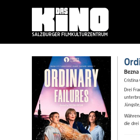
Skip
to
Ord
main
content
Bezna 
Cristina
Drei Fr
unterbro
Jüngste,
Während
die drei