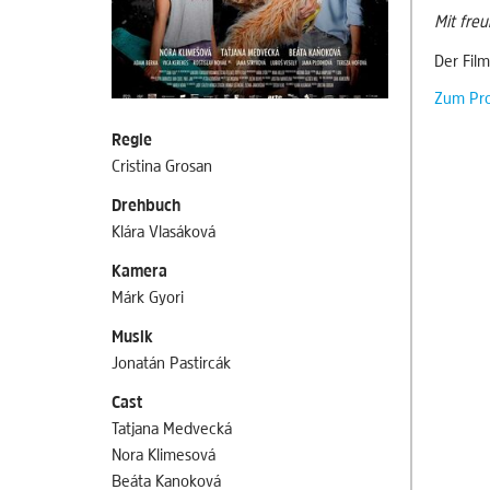
Mit fre
Der Film
Zum Pr
Regie
Cristina Grosan
Drehbuch
Klára Vlasáková
Kamera
Márk Gyori
Musik
Jonatán Pastircák
Cast
Tatjana Medvecká
Nora Klimesová
Beáta Kanoková