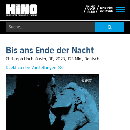
Toggl
navig
Suche...
Skip
to
Bis ans Ende der Nacht
main
content
Christoph Hochhäusler
DE
2023
123 Min.
Deutsch
Direkt zu den Vorstellungen >>>