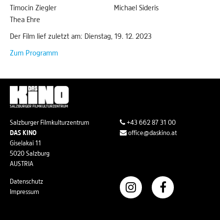
Timocin Ziegler
Michael Sideris
Thea Ehre
Der Film lief zuletzt am: Dienstag, 19. 12. 2023
Zum Programm
Salzburger Filmkulturzentrum
+43 662 87 31 00
DAS KINO
office@daskino.at
Giselakai 11
5020 Salzburg
AUSTRIA
Datenschutz
Impressum