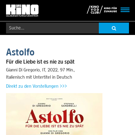
Toggl
navig
Suche...
Skip
to
Astolfo
main
content
Für die Liebe ist es nie zu spät
Gianni Di Gregorio
IT
2022
97 Min.
Italienisch mit Untertitel in Deutsch
Direkt zu den Vorstellungen >>>