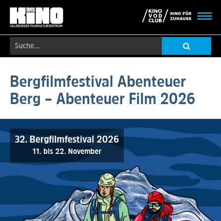
Toggl
navig
Suche...
Skip
to
Bergfilmfestival Abenteuer
main
Berg – Abenteuer Film 2026
content
32. Bergfilmfestival 2026
11. bis 22. November