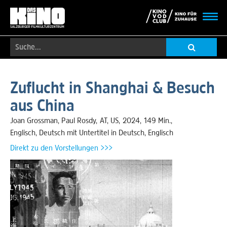
Toggl
navig
Suche...
Skip
to
Zuflucht in Shanghai & Besuch
main
aus China
content
Joan Grossman, Paul Rosdy
AT
,
US
2024
149 Min.
Englisch, Deutsch mit Untertitel in Deutsch, Englisch
Direkt zu den Vorstellungen >>>