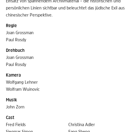
Einsatz von spannendem Archivmaterial – die historischen und
persönlichen Linien sichtbar und beleuchtet das jüdische Exil aus
chinesischer Perspektive.
Regie
Joan Grossman
Paul Rosdy
Drehbuch
Joan Grossman
Paul Rosdy
Kamera
Wolfgang Lehner
Wolfram Wuinovic
Musik
John Zorn
Cast
Fred Fields
Christina Adler
Siegmar Simon
Fang Sheng