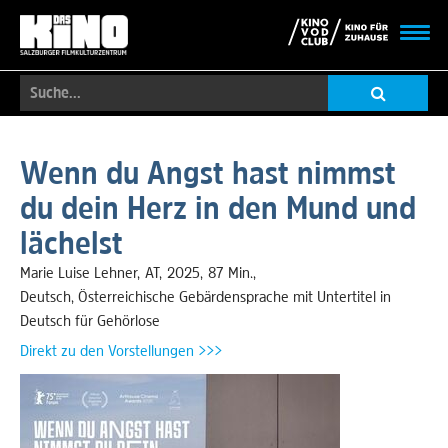
Toggl
navig
Suche...
Skip
to
Wenn du Angst hast nimmst
main
du dein Herz in den Mund und
content
lächelst
Marie Luise Lehner
AT
2025
87 Min.
Deutsch, Österreichische Gebärdensprache mit Untertitel in
Deutsch für Gehörlose
Direkt zu den Vorstellungen >>>