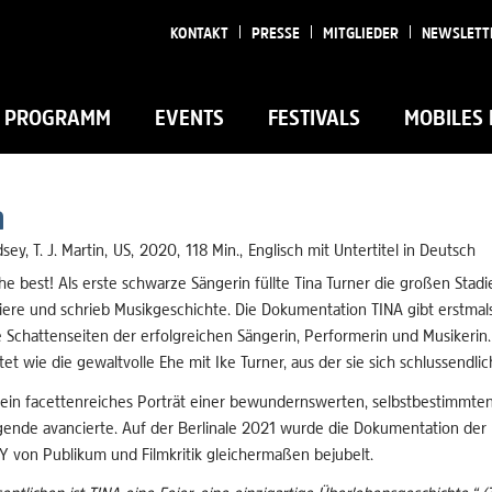
KONTAKT
PRESSE
MITGLIEDER
NEWSLETT
PROGRAMM
EVENTS
FESTIVALS
MOBILES 
a
sey, T. J. Martin
US
2020
118 Min.
Englisch mit Untertitel in Deutsch
he best! Als erste schwarze Sängerin füllte Tina Turner die großen Stad
iere und schrieb Musikgeschichte. Die Dokumentation TINA gibt erstmals 
 Schattenseiten der erfolgreichen Sängerin, Performerin und Musikerin.
et wie die gewaltvolle Ehe mit Ike Turner, aus der sie sich schlussendli
 ein facettenreiches Porträt einer bewundernswerten, selbstbestimmten 
gende avancierte. Auf der Berlinale 2021 wurde die Dokumentation 
 von Publikum und Filmkritik gleichermaßen bejubelt.