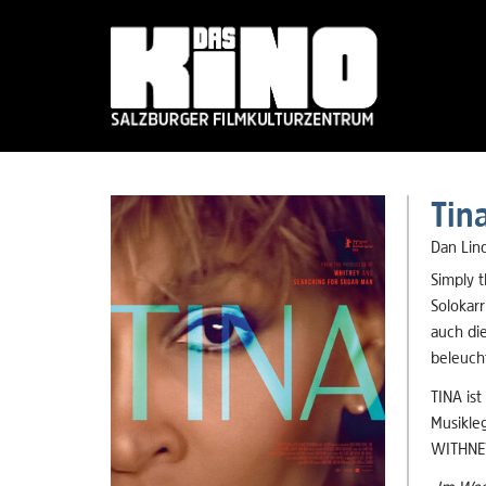
Skip
to
Tin
main
content
Dan Lind
Simply t
Solokarr
auch die
beleucht
TINA ist
Musikle
WITHNEY