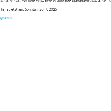
ntlichen ist TINA eine Feier, eine einzigartige Überlebensgeschichte.“
 lief zuletzt am: Sonntag, 20. 7. 2025
ogramm