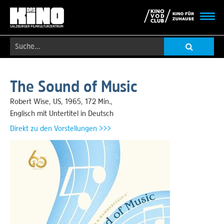
Toggl
navig
Suche...
Skip
to
The Sound of Music
main
content
Robert Wise
US
1965
172 Min.
Englisch mit Untertitel in Deutsch
Direkt zu den Vorstellungen >>>