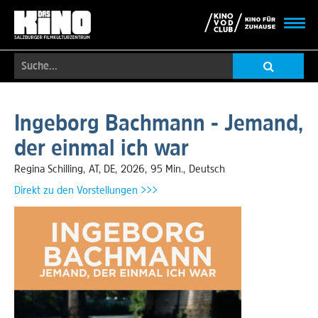
Toggl
navig
Suche...
Skip
to
Ingeborg Bachmann - Jemand,
main
der einmal ich war
content
Regina Schilling
AT
,
DE
2026
95 Min.
Deutsch
Direkt zu den Vorstellungen >>>