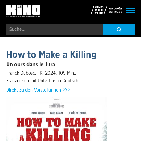
Toggl
navig
Suche...
Skip
to
How to Make a Killing
main
content
Un ours dans le Jura
Franck Dubosc
FR
2024
109 Min.
Französisch mit Untertitel in Deutsch
Direkt zu den Vorstellungen >>>