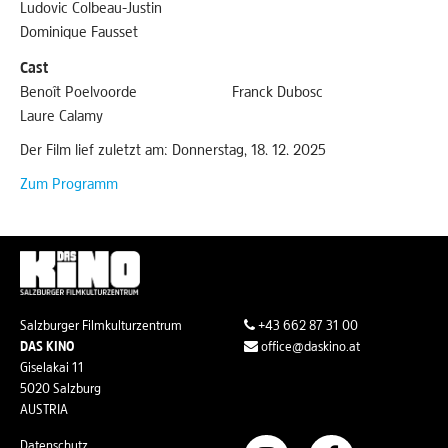
Ludovic Colbeau-Justin
Dominique Fausset
Cast
Benoît Poelvoorde
Franck Dubosc
Laure Calamy
Der Film lief zuletzt am: Donnerstag, 18. 12. 2025
Zum Programm
Salzburger Filmkulturzentrum
+43 662 87 31 00
DAS KINO
office@daskino.at
Giselakai 11
5020 Salzburg
AUSTRIA
Datenschutz