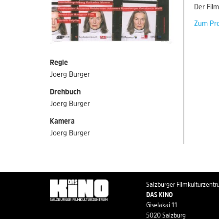
Der Film
Zum Pr
Regie
Joerg Burger
Drehbuch
Joerg Burger
Kamera
Joerg Burger
Salzburger Filmkulturzent
DAS KINO
Giselakai 11
5020 Salzburg