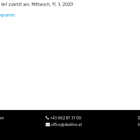
 lief zuletzt am: Mittwoch, 11. 3. 2020
ogramm
rum
+43 662 87 31 00
D
office@daskino.at
I