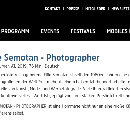
KONTAKT
PRESSE
MITGLIEDER
NEWSLETT
PROGRAMM
EVENTS
FESTIVALS
MOBILES 
ie Semotan - Photographer
urger
AT
2019
76 Min.
Deutsch
berösterreich geborene Elfie Semotan ist seit den 1980er -Jahren eine 
ografinnen der Welt. Seit mehr als einem halben Jahrhundert arbeitet d
telle von Kunst-, Mode- und Werbefotografie. Viele ihrer raffinierten v
 kontroversielles - Werk ist geprägt von ihrer starken Persönlichkeit 
EMOTAN - PHOTOGRAPHER ist eine Hommage nicht nur an eine große Küns
ierens selbst.