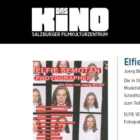
Skip
to
Elf
main
content
Joerg B
Die in O
Modefot
Schnitts
zum Teil
ELFIE S
Fotograf