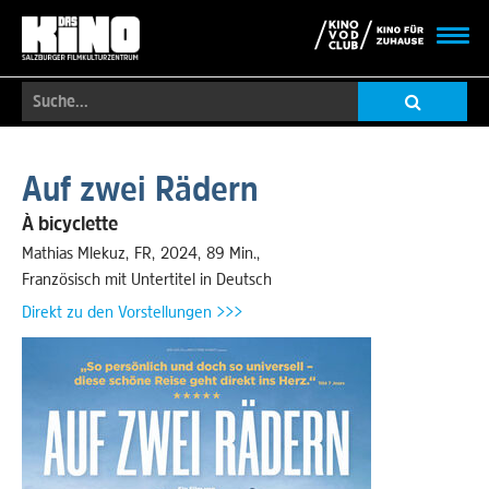
Toggl
navig
Suche...
Skip
to
Auf zwei Rädern
main
content
À bicyclette
Mathias Mlekuz
FR
2024
89 Min.
Französisch mit Untertitel in Deutsch
Direkt zu den Vorstellungen >>>