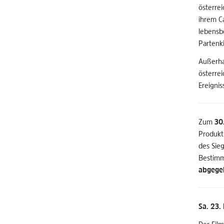
österre
ihrem Ca
lebensb
Partenk
Außerha
österre
Ereigni
Zum
30
Produkt
des Sie
Bestimm
abgege
Sa. 23.