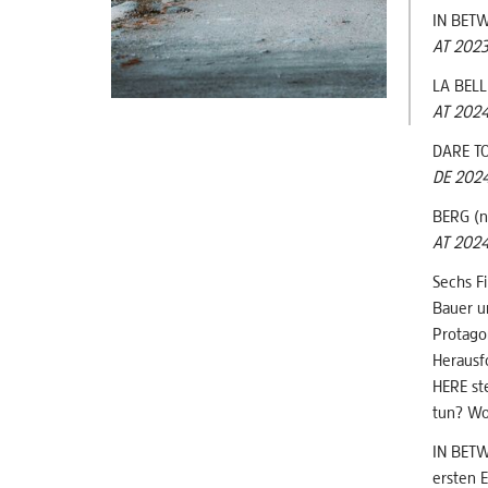
IN BET
AT 2023
LA BELL
AT 2024
DARE T
DE 2024
BERG (n
AT 2024
Sechs F
Bauer u
Protago
Herausf
HERE st
tun? Wo
IN BETW
ersten 