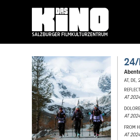
Skip
to
24/
main
content
Abente
AT
,
DE
REFLEC
AT 2024,
DOLOR
AT 2024
FROM H
AT 2024