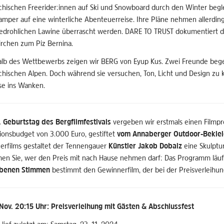
ichischen Freerider:innen auf Ski und Snowboard durch den Winter begle
mper auf eine winterliche Abenteuerreise. Ihre Pläne nehmen allerdings
edrohlichen Lawine überrascht werden. DARE TO TRUST dokumentiert die
irchen zum Piz Bernina.
lb des Wettbewerbs zeigen wir BERG von Eyup Kus. Zwei Freunde begebe
ichischen Alpen. Doch während sie versuchen, Ton, Licht und Design zu k
sse ins Wanken.
. Geburtstag des Bergfilmfestivals
vergeben wir erstmals einen Filmpr
ionsbudget von 3.000 Euro, gestiftet
vom Annaberger Outdoor-Bekleid
gerfilms gestaltet der Tennengauer
Künstler Jakob Dobaiz
eine Skulptur
en Sie, wer den Preis mit nach Hause nehmen darf: Das Programm läuf
benen Stimmen
bestimmt den Gewinnerfilm, der bei der Preisverleihu
 Nov. 20:15 Uhr: Preisverleihung mit Gästen & Abschlussfest