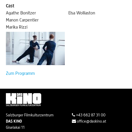
Cast
Agathe Bonitzer
Elsa Wolliaston
Manon Carpentier
Marika Rizzi
Zum Programm
Salzburger Filmkulturzentrum
+43 662 87 31 00
DAS KINO
office@daskino.at
Giselakai 11