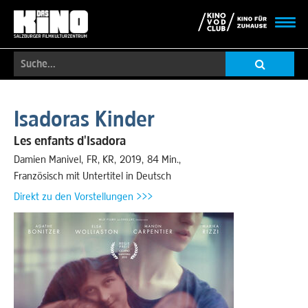
Toggl
navig
Suche...
Skip
to
Isadoras Kinder
main
content
Les enfants d'Isadora
Damien Manivel
FR
,
KR
2019
84 Min.
Französisch mit Untertitel in Deutsch
Direkt zu den Vorstellungen >>>